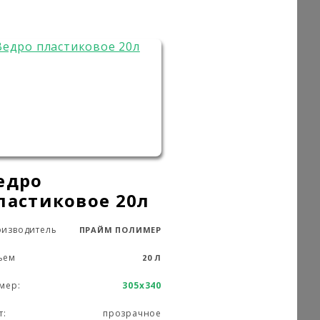
едро
ластиковое 20л
изводитель
ПРАЙМ ПОЛИМЕР
ъем
20 Л
мер:
305х340
т:
прозрачное