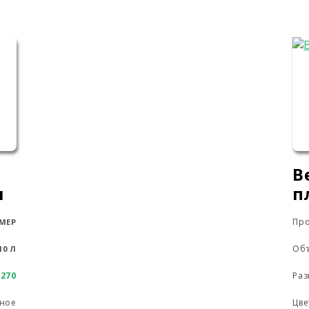
В
л
п
Про
МЕР
Об
10 Л
х270
Раз
ное
Цве