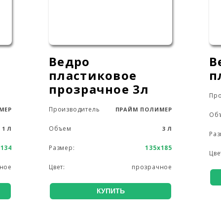
Ведро
В
пластиковое
п
прозрачное 3л
Про
Производитель
МЕР
ПРАЙМ ПОЛИМЕР
Об
Объем
1 Л
3 Л
Раз
х134
Размер:
135х185
Цве
ное
Цвет:
прозрачное
КУПИТЬ