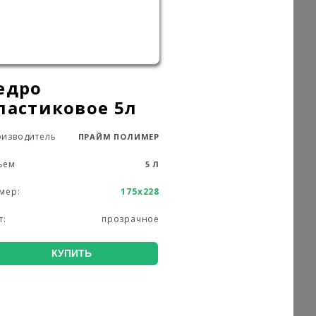
едро
ластиковое 5л
изводитель
ПРАЙМ ПОЛИМЕР
ъем
5 Л
мер:
175х228
т:
прозрачное
КУПИТЬ