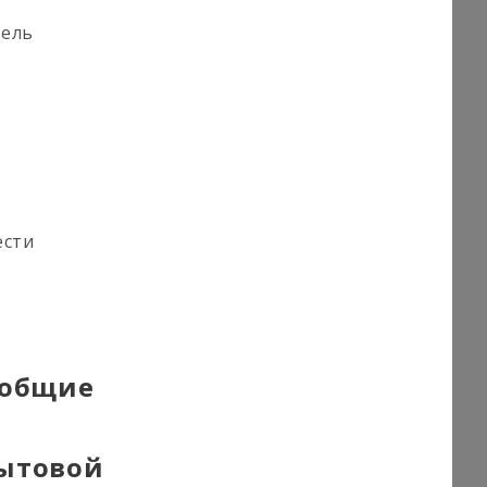
тель
ести
 общие
бытовой