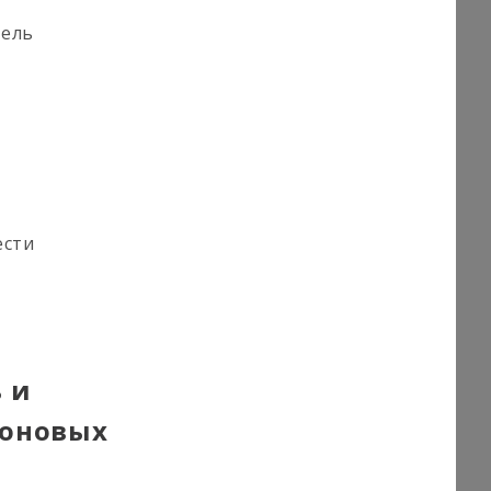
тель
ести
 и
коновых