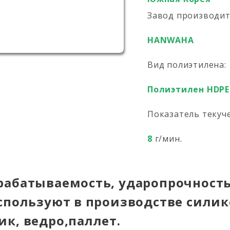
Завод производи
HANWAHA
Вид полиэтилена:
Полиэтилен HDPE
Показатель текуч
8
г/мин.
рабатываемость, ударопрочность
Используют в производстве сили
к, ведро,паллет.