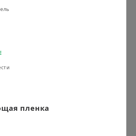
тель
E
ести
ющая пленка