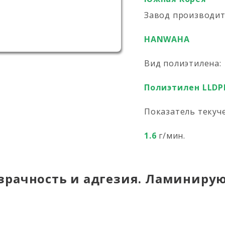
Завод производи
HANWAHA
Вид полиэтилена:
Полиэтилен LLDP
Показатель текуч
1.6
г/мин.
зрачность и адгезия. Ламиниру