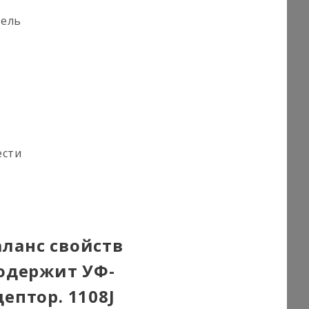
тель
ести
ланс свойств
содержит УФ-
ептор. 1108J