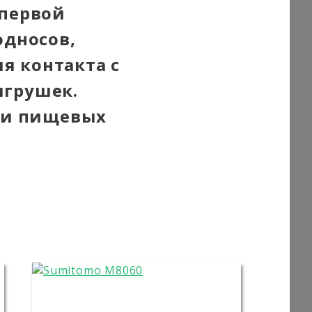
 первой
односов,
ля контакта с
игрушек.
сти пищевых