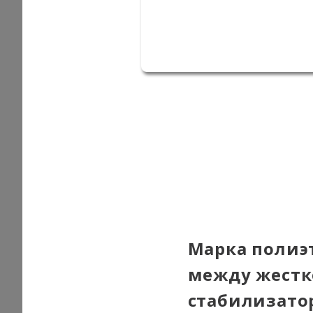
Марка полиэ
между жестк
стабилизатор