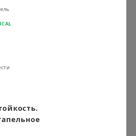
тель
ICAL
ести
тойкость.
тапельное