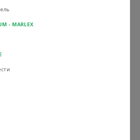
тель
UM - MARLEX
E
ести