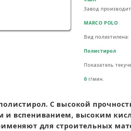
Завод производи
MARCO POLO
Вид полиэтилена:
Полистирол
Показатель текуч
0
г/мин.
полистирол. С высокой прочнос
 и вспениванием, высоким ки
рименяют для строительных мат