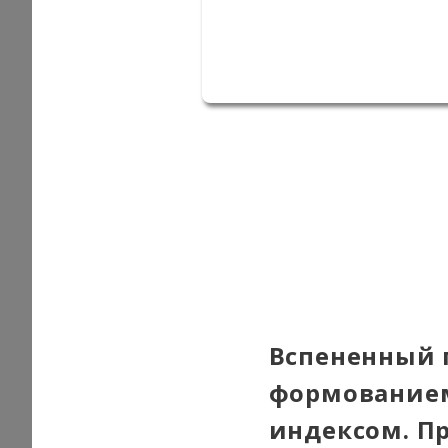
Вспененный 
формованием
индексом. П