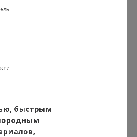
тель
ести
тью, быстрым
слородным
ериалов,