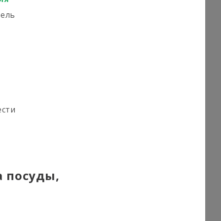
тель
ести
 посуды,