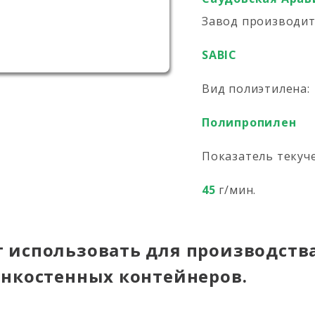
Завод производи
SABIC
Вид полиэтилена:
Полипропилен
Показатель текуч
45
г/мин.
 использовать для производства
онкостенных контейнеров.