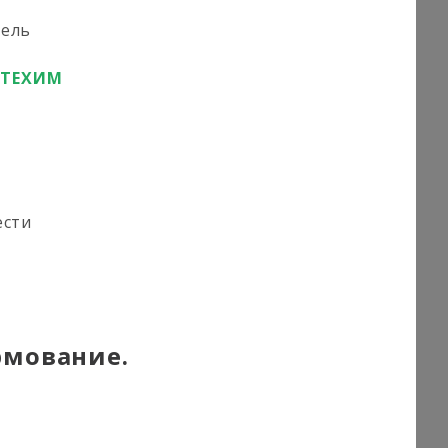
тель
ФТЕХИМ
ести
рмование.