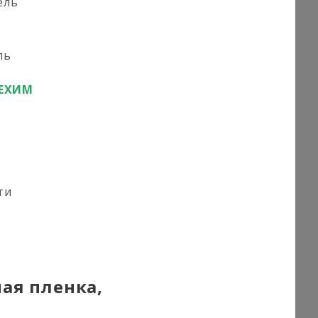
ель
ль
ЕХИМ
ти
ая пленка,