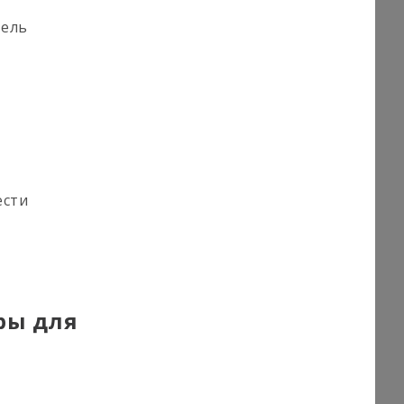
тель
ести
ры для