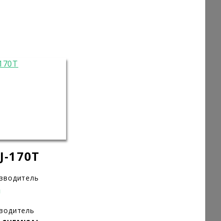
J-170T
изводитель
н
зводитель