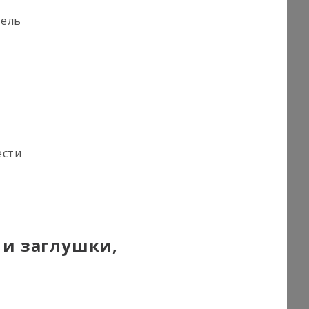
тель
ести
 и заглушки,