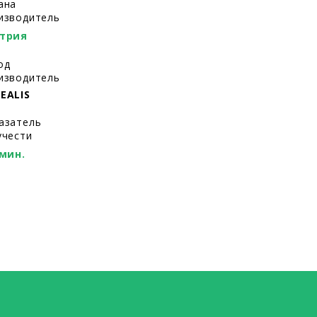
ана
изводитель
трия
од
изводитель
EALIS
азатель
учести
/мин.