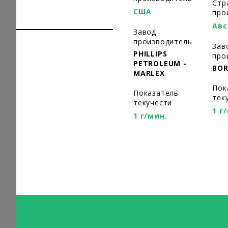
Стр
США
про
Авс
Завод
производитель
Зав
PHILLIPS
про
PETROLEUM -
BOR
MARLEX
Пок
Показатель
тек
текучести
1 г
1 г/мин.