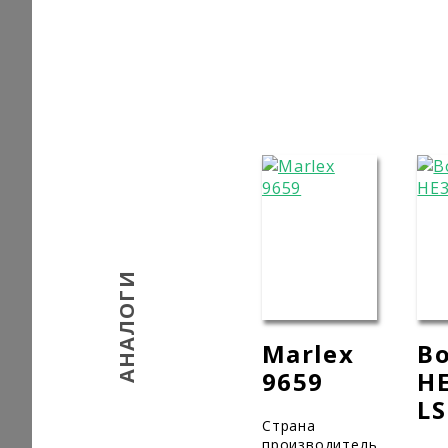
АНАЛОГИ
Marlex
Bo
9659
HE
LS
Страна
производитель