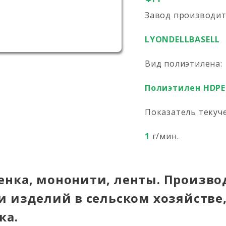
Завод производи
LYONDELLBASELL
Вид полиэтилена:
Полиэтилен HDPE
Показатель текуч
1
г/мин.
енка, мононити, ленты. Произво
и изделий в сельском хозяйстве,
ка.