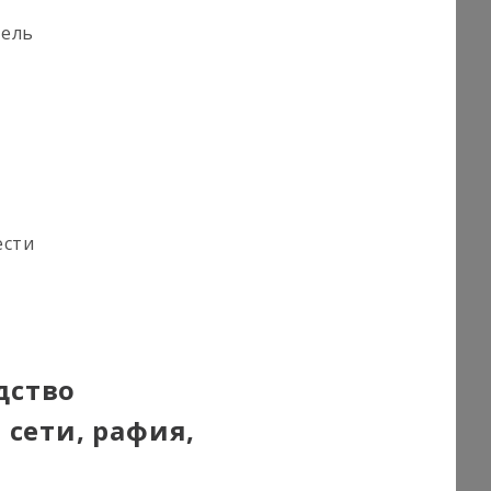
тель
ести
дство
 сети, рафия,