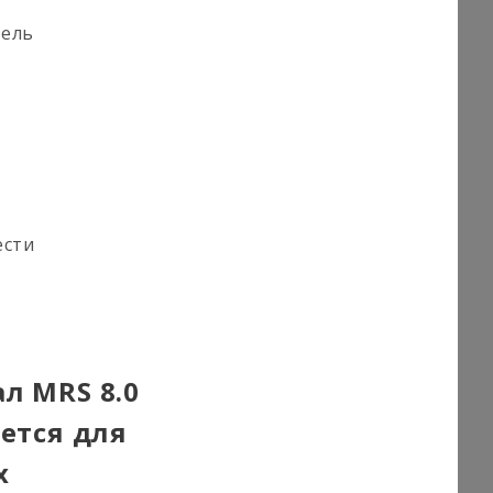
тель
ести
л MRS 8.0
уется для
х