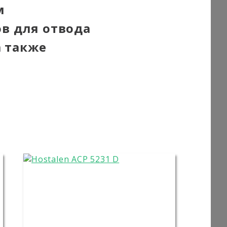
м
в для отвода
а также