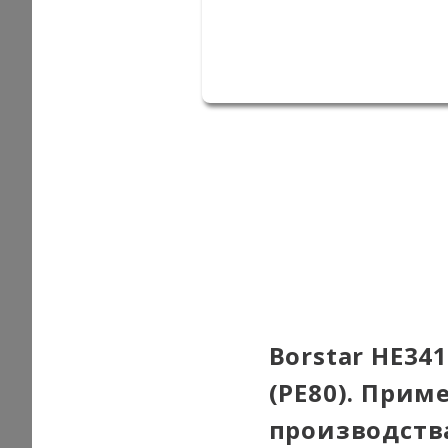
Borstar HE34
(PE80). Прим
производств