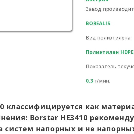
Завод производи
BOREALIS
Вид полиэтилена:
Полиэтилен HDPE
Показатель текуч
0.3
г/мин.
10 классифицируется как материа
енения: Borstar HE3410 рекоменд
а систем напорных и не напорны