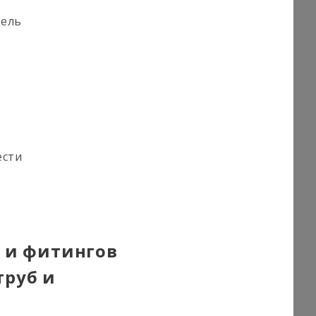
тель
ести
б и фитингов
труб и