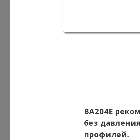
BA204E реко
без давлени
профилей.