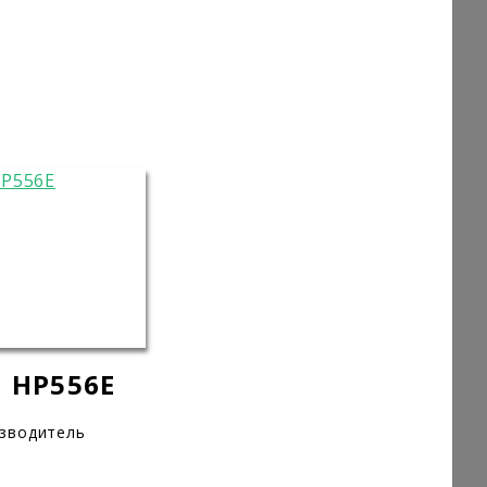
 HP556E
изводитель