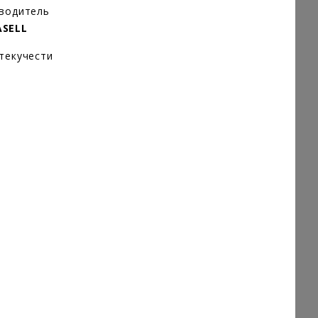
зводитель
ASELL
текучести