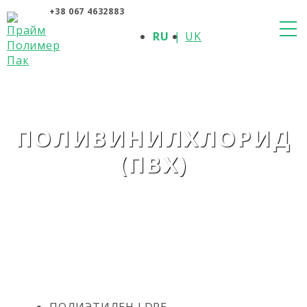
+38 067 4632883
О КОМПАНИИ
RU
UK
ПРОДУКЦИЯ
ПОЛИМЕРЫ
ПРОИЗВОДИТЕЛИ
НОВОСТИ
КОНТАКТЫ
ПОЛИВИНИЛХЛОРИД
(ПВХ)